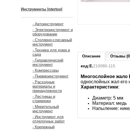
Инструменты Intertool
- Автоинструмент
- Электроинструмент и
оборудование
- Столярно-слесарный
инструмент
- Техника для дома и
сада
Описание
Отзывы (0
- Гидравлический
инструмент
код:Е.
210080-115
- Компрессоры
Многослойное жало 
- Пневмоинструмент
однослойных жал его 
- Расходные
материалы и
Характеристики
:
принадлежности
- Лестницы и
Диаметр: 5 мм
стремянки
Материал: медь
- Мерительный
Напыление: нике
инструмент
- Инструмент для
отделочных работ
- Крепежный