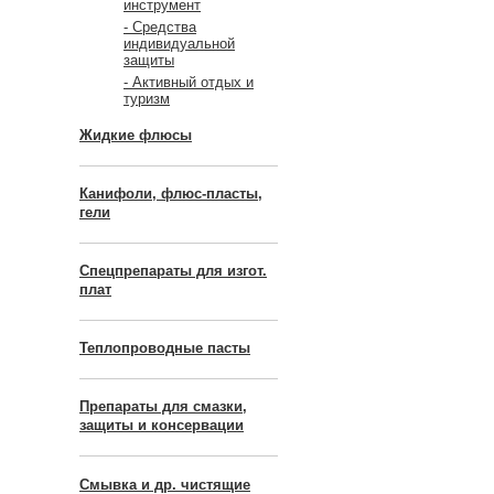
инструмент
- Средства
индивидуальной
защиты
- Активный отдых и
туризм
Жидкие флюсы
Канифоли, флюс-пласты,
гели
Спецпрепараты для изгот.
плат
Теплопроводные пасты
Препараты для смазки,
защиты и консервации
Смывка и др. чистящие