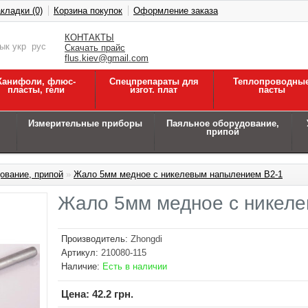
кладки (0)
Корзина покупок
Оформление заказа
КОНТАКТЫ
зык
укр
рус
Скачать прайс
flus.kiev@gmail.com
Канифоли, флюс-
Спецпрепараты для
Теплопроводны
пласты, гели
изгот. плат
пасты
Измерительные приборы
Паяльное оборудование,
припой
ование, припой
»
Жало 5мм медное с никелевым напылением B2-1
Жало 5мм медное с никел
Производитель:
Zhongdi
Артикул:
210080-115
Наличие:
Есть в наличии
Цена:
42.2 грн.