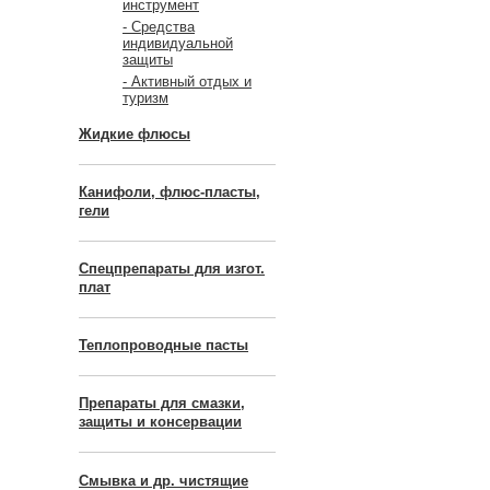
инструмент
- Средства
индивидуальной
защиты
- Активный отдых и
туризм
Жидкие флюсы
Канифоли, флюс-пласты,
гели
Спецпрепараты для изгот.
плат
Теплопроводные пасты
Препараты для смазки,
защиты и консервации
Смывка и др. чистящие