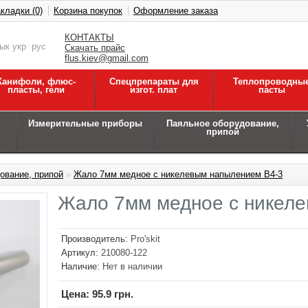
кладки (0)
Корзина покупок
Оформление заказа
КОНТАКТЫ
зык
укр
рус
Скачать прайс
flus.kiev@gmail.com
Канифоли, флюс-
Спецпрепараты для
Теплопроводны
пласты, гели
изгот. плат
пасты
Измерительные приборы
Паяльное оборудование,
припой
ование, припой
»
Жало 7мм медное с никелевым напылением B4-3
Жало 7мм медное с никел
Производитель:
Pro'skit
Артикул:
210080-122
Наличие:
Нет в наличии
Цена:
95.9 грн.