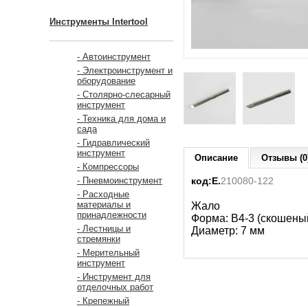
Инструменты Intertool
- Автоинструмент
- Электроинструмент и
оборудование
- Столярно-слесарный
инструмент
- Техника для дома и
сада
- Гидравлический
инструмент
Описание
Отзывы (0
- Компрессоры
код:Е.
210080-122
- Пневмоинструмент
- Расходные
материалы и
Жало
принадлежности
Форма: B4-3 (скошены
- Лестницы и
Диаметр: 7 мм
стремянки
- Мерительный
инструмент
- Инструмент для
отделочных работ
- Крепежный