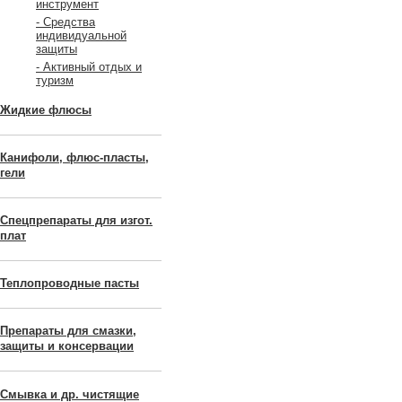
инструмент
- Средства
индивидуальной
защиты
- Активный отдых и
туризм
Жидкие флюсы
Канифоли, флюс-пласты,
гели
Спецпрепараты для изгот.
плат
Теплопроводные пасты
Препараты для смазки,
защиты и консервации
Смывка и др. чистящие