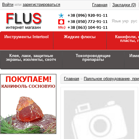
Войти
или
зарегистрироваться
Главная
Закладки (0)
Язык
укр
рус
Инструменты Intertool
Жидкие флюсы
Канифоли, 
пласты, 
Клея, лаки, защитные
Токопроводящие
Изм
экраны, изоленты, скотч
препараты
Главная
»
Паяльное оборудование, при