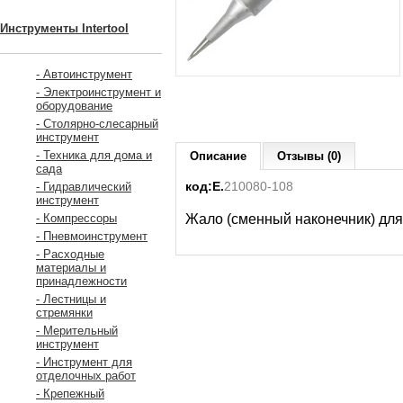
Инструменты Intertool
- Автоинструмент
- Электроинструмент и
оборудование
- Столярно-слесарный
инструмент
- Техника для дома и
Описание
Отзывы (0)
сада
код:Е.
210080-108
- Гидравлический
инструмент
Жало (сменный наконечник) для
- Компрессоры
- Пневмоинструмент
- Расходные
материалы и
принадлежности
- Лестницы и
стремянки
- Мерительный
инструмент
- Инструмент для
отделочных работ
- Крепежный