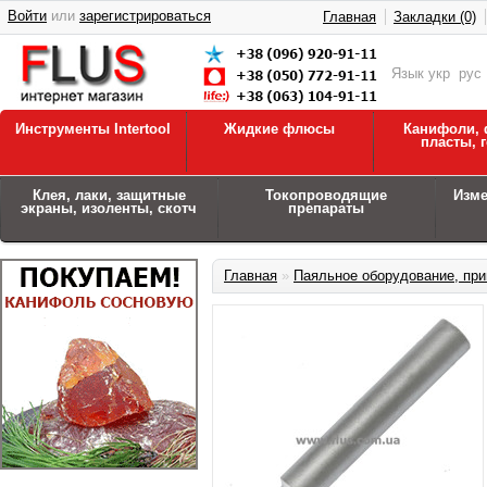
Войти
или
зарегистрироваться
Главная
Закладки (0)
Язык
укр
рус
Инструменты Intertool
Жидкие флюсы
Канифоли, 
пласты, 
Клея, лаки, защитные
Токопроводящие
Изм
экраны, изоленты, скотч
препараты
Главная
»
Паяльное оборудование, при