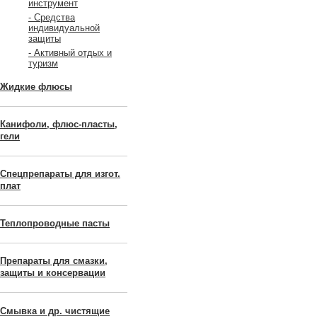
инструмент
- Средства
индивидуальной
защиты
- Активный отдых и
туризм
Жидкие флюсы
Канифоли, флюс-пласты,
гели
Спецпрепараты для изгот.
плат
Теплопроводные пасты
Препараты для смазки,
защиты и консервации
Смывка и др. чистящие