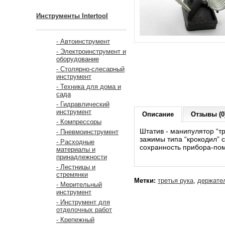
Инструменты Intertool
- Автоинструмент
- Электроинструмент и
оборудование
- Столярно-слесарный
инструмент
- Техника для дома и
сада
- Гидравлический
инструмент
Описание
Отзывы (0
- Компрессоры
Штатив - манипулятор “т
- Пневмоинструмент
зажимы типа “крокодил” 
- Расходные
сохранность прибора-помо
материалы и
принадлежности
- Лестницы и
стремянки
Метки:
третья рука
,
держате
- Мерительный
инструмент
- Инструмент для
отделочных работ
- Крепежный