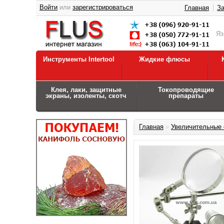
Войти
или
зарегистрироваться
Главная
За
Я
Инструменты Intertool
Жидкие флюсы
Клея, лаки, защитные
Токопроводящие
экраны, изоленты, скотч
препараты
Главная
»
Увеличительные 