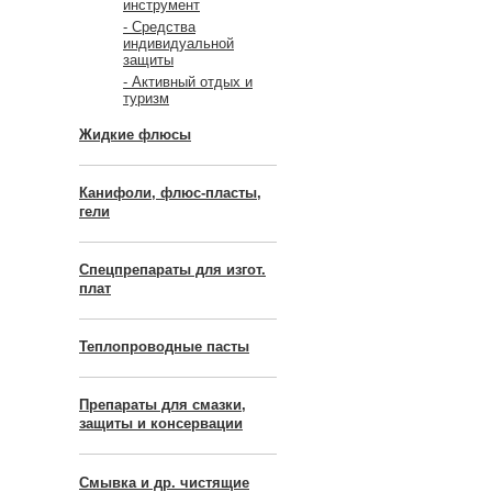
инструмент
- Средства
индивидуальной
защиты
- Активный отдых и
туризм
Жидкие флюсы
Канифоли, флюс-пласты,
гели
Спецпрепараты для изгот.
плат
Теплопроводные пасты
Препараты для смазки,
защиты и консервации
Смывка и др. чистящие