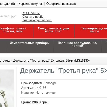
кладки (0)
Корзина покупок
Оформление заказа
КОНТАКТЫ
зык
укр
рус
Скачать прайс
flus.kiev@gmail.com
Канифоли, флюс-
Спецпрепараты для
Теплопроводны
пласты, гели
изгот. плат
пасты
Измерительные приборы
Паяльное оборудование,
припой
стекла
»
Держатель "Третья рука" 5Х, диам.-65мм (MG16130)
Держатель "Третья рука" 5
Производитель:
Zhongdi
Артикул:
14-0166
Наличие:
Нет в наличии
Цена:
286.0 грн.