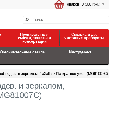
Товаров: 0 (0.0 грн.)
е
Препараты для
Смывка и др.
смазки, защиты и
чистящие препараты
консервации
Увеличительные стекла
Инструмент
ed подсв. и зеркалом, 1х3х9,5х11х кратное увел.(MG81007C)
дсв. и зеркалом,
(MG81007C)