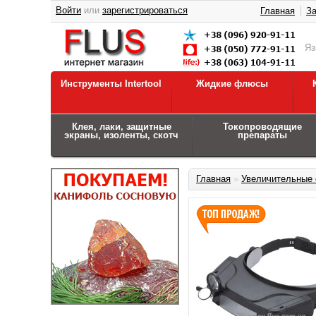
Войти
или
зарегистрироваться
Главная
За
Я
Инструменты Intertool
Жидкие флюсы
Клея, лаки, защитные
Токопроводящие
экраны, изоленты, скотч
препараты
Главная
»
Увеличительные 