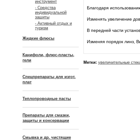
инструмент
Благодаря использованию
- Средства
индивидуальной
защиты
Изменять увеличение дово
- Активный отдых и
туризм
В передней части
установ
Жидкие флюсы
Изменяя порядок линз, В
Канифоли, флюс-пласты,
гели
Метки:
увеличительные стек
Спецпрепараты для изгот.
плат
Теплопроводные пасты
Препараты для смазки,
защиты и консервации
Смывка и др. чистящие