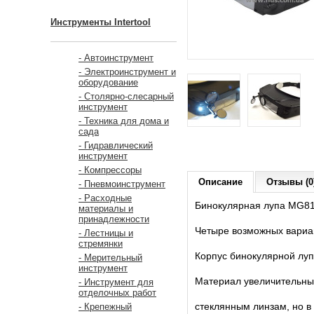
Инструменты Intertool
- Автоинструмент
- Электроинструмент и
оборудование
- Столярно-слесарный
инструмент
- Техника для дома и
сада
- Гидравлический
инструмент
- Компрессоры
Описание
Отзывы (0
- Пневмоинструмент
- Расходные
Бинокулярная лупа MG81
материалы и
принадлежности
Четыре возможных вариан
- Лестницы и
стремянки
Корпус бинокулярной лупы
- Мерительный
инструмент
Материал увеличительных
- Инструмент для
отделочных работ
стеклянным линзам,
но в
- Крепежный