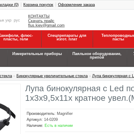
кладки (0)
Корзина покупок
Оформление заказа
КОНТАКТЫ
зык
укр
рус
Скачать прайс
flus.kiev@gmail.com
Канифоли, флюс-
Спецпрепараты для
Теплопроводны
пласты, гели
изгот. плат
пасты
Измерительные приборы
Паяльное оборудование,
припой
стекла
»
Бинокулярные увеличительные стекла
»
Лупа бинокулярная с L
Лупа бинокулярная с Led по
1х3х9,5х11х кратное увел.
Производитель:
Magnifier
Артикул:
14-0209
Наличие:
Есть в наличии