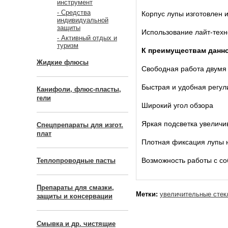
инструмент
- Средства
Корпус лупы изготовлен 
индивидуальной
защиты
Использование лайт-техн
- Активный отдых и
туризм
К преимуществам данно
Жидкие флюсы
Свободная работа двумя
Быстрая и удобная регул
Канифоли, флюс-пласты,
гели
Широкий угол обзора
Яркая подсветка увеличи
Спецпрепараты для изгот.
плат
Плотная фиксация лупы н
Возможность работы с с
Теплопроводные пасты
Препараты для смазки,
Метки:
увеличительные стек
защиты и консервации
Смывка и др. чистящие