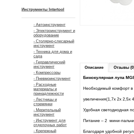
Инструменты Intertool
- Автоинструмент
- Электроинструмент и
оборудование
- Столярно-слесарный
инструмент
- Техника для дома и
сада
- Гидравлический
инструмент
Описание
Отзывы (0
- Компрессоры
Бинокулярная лупа MG8
- Пневмоинструмент
- Расходные
Необходимый комфорт в р
материалы и
принадлежности
увеличения(1,7х 2x 2,5х 4
- Лестницы и
стремянки
Удобная светодиодная под
- Мерительный
инструмент
Питание – 2 мини-пальчи
- Инструмент для
отделочных работ
- Крепежный
Благодаря удобной регул