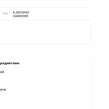
в закладки
- или -
сравнение
предметами.
ней
луча.