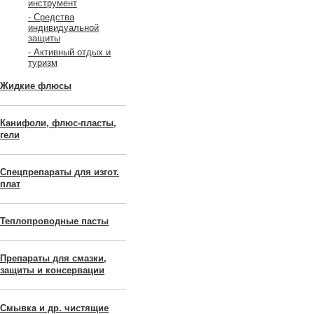
инструмент
- Средства
индивидуальной
защиты
- Активный отдых и
туризм
Жидкие флюсы
Канифоли, флюс-пласты,
гели
Спецпрепараты для изгот.
плат
Теплопроводные пасты
Препараты для смазки,
защиты и консервации
Смывка и др. чистящие