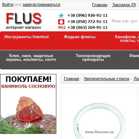
Войти
или
зарегистрироваться
Главная
Закладки (0)
Язык
укр
рус
Инструменты Intertool
Жидкие флюсы
Канифоли, 
пласты, 
Клея, лаки, защитные
Токопроводящие
Изм
экраны, изоленты, скотч
препараты
Главная
»
Увеличительные стекла
»
Ла