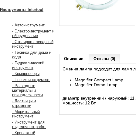
Инструменты Intertool
- Автоинструмент
- Электроинструмент и
оборудование
- Столярно-слесарный
инструмент
- Техника для дома и
сада
Описание
Отзывы (0)
- Гидравлический
инструмент
Смення лампа подходит для ламп л
- Компрессоры
Magnifier Compact Lamp
- Пневмоинструмент
Magnifier Domo Lamp
- Расходные
материалы и
принадлежности
диаметр внутренний / наружный: 11,5
- Лестницы и
мощность: 12 Вт
стремянки
- Мерительный
инструмент
- Инструмент для
отделочных работ
- Крепежный