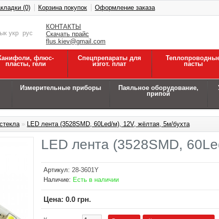
кладки (0)
Корзина покупок
Оформление заказа
КОНТАКТЫ
зык
укр
рус
Скачать прайс
flus.kiev@gmail.com
Канифоли, флюс-
Спецпрепараты для
Теплопроводны
пласты, гели
изгот. плат
пасты
Измерительные приборы
Паяльное оборудование,
припой
стекла
»
LED лента (3528SMD, 60Led/м), 12V, жёлтая, 5м/бухта
LED лента (3528SMD, 60Led
Артикул:
28-3601Y
Наличие:
Есть в наличии
Цена:
0.0 грн.