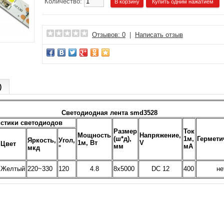
Количество:
Купить одним нажатием
Отзывов: 0
|
Написать отзыв
)
Светодиодная лента smd3528
истики светодиодов
Размер
Ток
Мощность
Напряжение,
(ш*д),
1м,
Гермети
Яркость,
Угол,
1м, Вт
V
Цвет
мм
мА
мкд
°
Желтый
220~330
120
4.8
8x5000
DC 12
400
не