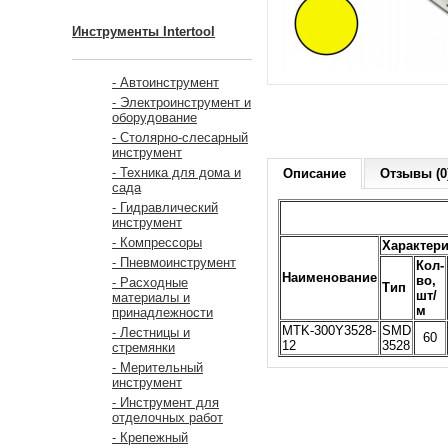
Инструменты Intertool
- Автоинструмент
- Электроинструмент и
оборудование
- Столярно-слесарный
инструмент
- Техника для дома и
Описание
Отзывы (0
сада
- Гидравлический
инструмент
- Компрессоры
Характер
- Пневмоинструмент
Кол-
Наименование
во,
- Расходные
Тип
шт/
материалы и
м
принадлежности
MTK-300Y3528-
SMD
- Лестницы и
60
12
3528
стремянки
- Мерительный
инструмент
- Инструмент для
отделочных работ
- Крепежный