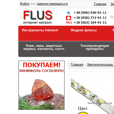
Войти
или
зарегистрироваться
Главная
За
Я
Инструменты Intertool
Жидкие флюсы
Клея, лаки, защитные
Токопроводящие
экраны, изоленты, скотч
препараты
Главная
»
Увеличительные 