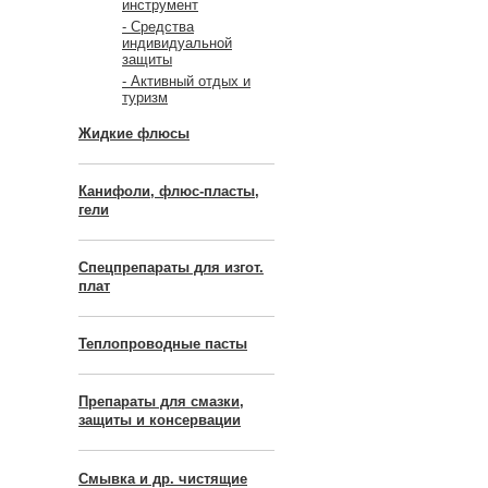
инструмент
- Средства
индивидуальной
защиты
- Активный отдых и
туризм
Жидкие флюсы
Канифоли, флюс-пласты,
гели
Спецпрепараты для изгот.
плат
Теплопроводные пасты
Препараты для смазки,
защиты и консервации
Смывка и др. чистящие