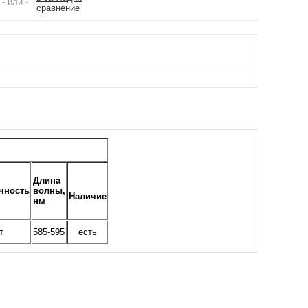
- или -
сравнение
Длина
чность
волны,
Наличие
нм
т
585-595
есть