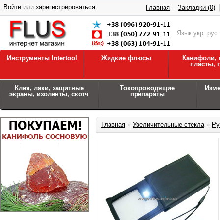
Войти
или
зарегистрироваться
Главная
Закладки (0)
Язык
укр
рус
Инструменты Intertool
Жидкие флюсы
Канифоли, 
пласты, 
Клея, лаки, защитные
Токопроводящие
Изм
экраны, изоленты, скотч
препараты
Главная
»
Увеличительные стекла
»
Ру