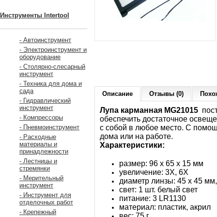
Инструменты Intertool
- Автоинструмент
- Электроинструмент и
оборудование
- Столярно-слесарный
инструмент
- Техника для дома и
сада
Описание
Отзывы (0)
Похо
- Гидравлический
инструмент
Лупа карманная MG21015
пост
- Компрессоры
обеспечить достаточное освещен
с собой в любое место. С пом
- Пневмоинструмент
дома или на работе.
- Расходные
материалы и
Характеристики:
принадлежности
- Лестницы и
размер: 96 х 65 х 15 мм
стремянки
увеличение: 3Х, 6Х
- Мерительный
диаметр линзы: 45 x 45 мм
инструмент
свет: 1 шт. белый свет
- Инструмент для
питание: 3 LR1130
отделочных работ
материал: пластик, акрил
- Крепежный
вес: 75 г