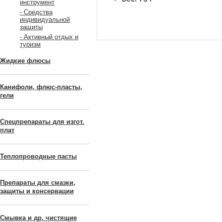
инструмент
- Средства
индивидуальной
защиты
- Активный отдых и
туризм
Жидкие флюсы
Канифоли, флюс-пласты,
гели
Спецпрепараты для изгот.
плат
Теплопроводные пасты
Препараты для смазки,
защиты и консервации
Смывка и др. чистящие