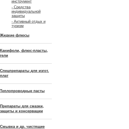
инструмент
- Средства
индивидуальной
защиты
- Активный отдых и
туризм
Жидкие флюсы
Канифоли, флюс-пласты,
гели
Спецпрепараты для изгот.
плат
Теплопроводные пасты
Препараты для смазки,
защиты и консервации
Смывка и др. чистящие