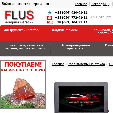
Войти
или
зарегистрироваться
Главная
Закладки (0)
Язык
укр
рус
Инструменты Intertool
Жидкие флюсы
Канифоли, 
пласты, 
Клея, лаки, защитные
Токопроводящие
Изм
экраны, изоленты, скотч
препараты
Главная
»
Увеличительные стекла
»
TF