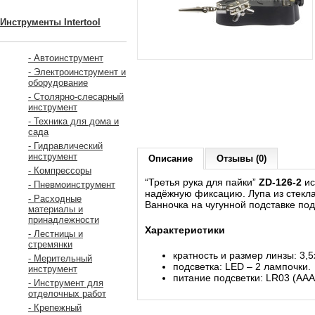
Инструменты Intertool
- Автоинструмент
- Электроинструмент и
оборудование
- Столярно-слесарный
инструмент
- Техника для дома и
сада
- Гидравлический
инструмент
Описание
Отзывы (0)
- Компрессоры
“Третья рука для пайки”
ZD-126-2
ис
- Пневмоинструмент
надёжную фиксацию. Лупа из стекла
- Расходные
Ванночка на чугунной подставке по
материалы и
принадлежности
Характеристики
- Лестницы и
стремянки
кратность и размер линзы: 3,5
- Мерительный
подсветка: LED – 2 лампочки.
инструмент
питание подсветки: LR03 (ААА
- Инструмент для
отделочных работ
- Крепежный