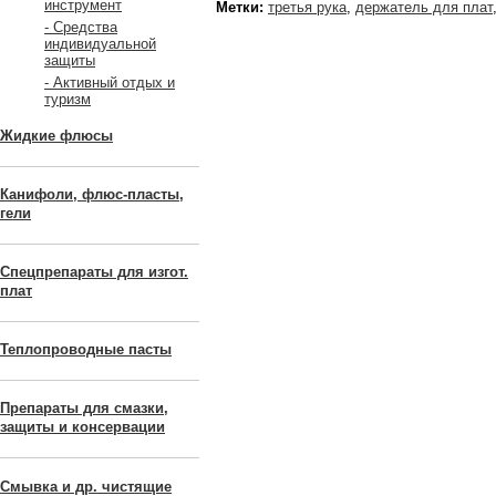
инструмент
Метки:
третья рука
,
держатель для плат
- Средства
индивидуальной
защиты
- Активный отдых и
туризм
Жидкие флюсы
Канифоли, флюс-пласты,
гели
Спецпрепараты для изгот.
плат
Теплопроводные пасты
Препараты для смазки,
защиты и консервации
Смывка и др. чистящие