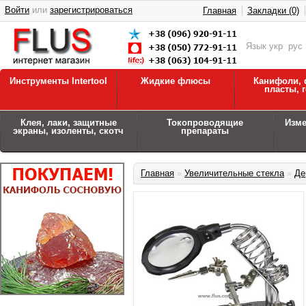
Войти
или
зарегистрироваться
Главная
Закладки (0)
Язык
укр
рус
Инструменты Intertool
Жидкие флюсы
Канифоли, 
пласты, 
Клея, лаки, защитные
Токопроводящие
Изм
экраны, изоленты, скотч
препараты
Главная
»
Увеличительные стекла
»
Де