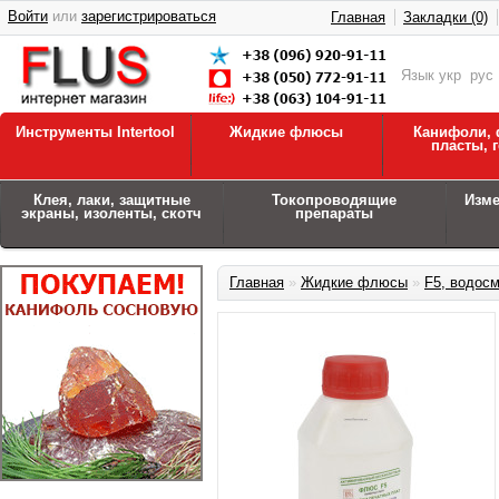
Войти
или
зарегистрироваться
Главная
Закладки (0)
Язык
укр
рус
Инструменты Intertool
Жидкие флюсы
Канифоли, 
пласты, 
Клея, лаки, защитные
Токопроводящие
Изм
экраны, изоленты, скотч
препараты
Главная
»
Жидкие флюсы
»
F5, водос