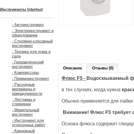
Инструменты Intertool
- Автоинструмент
- Электроинструмент и
оборудование
- Столярно-слесарный
инструмент
- Техника для дома и
сада
- Гидравлический
инструмент
Описание
Отзывы (0)
- Компрессоры
Флюс
F
5 -
Водосмываемый ф
- Пневмоинструмент
- Расходные
материалы и
в тех случаях,
когда нужна
краси
принадлежности
- Лестницы и
Обычно применяется для пайки
стремянки
- Мерительный
Внимание! Флюс F5 требует
инструмент
- Инструмент для
Основа флюса содержит глицерин
отделочных работ
- Крепежный