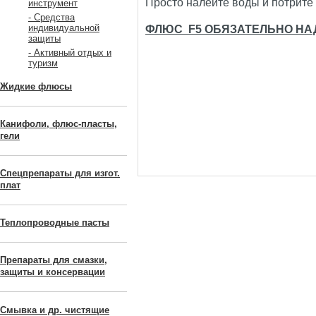
Просто налейте воды и потрите 
инструмент
- Средства
индивидуальной
ФЛЮС F5 ОБЯЗАТЕЛЬНО НАД
защиты
- Активный отдых и
туризм
Жидкие флюсы
Канифоли, флюс-пласты,
гели
Спецпрепараты для изгот.
плат
Теплопроводные пасты
Препараты для смазки,
защиты и консервации
Смывка и др. чистящие