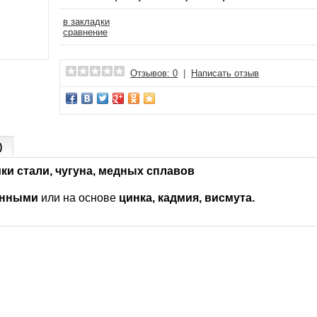
в закладки
сравнение
Отзывов: 0
|
Написать отзыв
)
йки стали, чугуна, медных сплавов
янными
или на основе
цинка, кадмия, висмута.