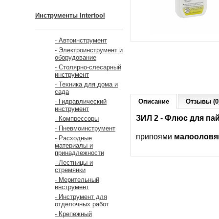
Инструменты Intertool
- Автоинструмент
- Электроинструмент и
оборудование
- Столярно-слесарный
инструмент
- Техника для дома и
сада
Описание
Отзывы (0
- Гидравлический
инструмент
ЗИЛ 2 - Флюс для па
- Компрессоры
- Пневмоинструмент
припоями
малоолов
- Расходные
материалы и
принадлежности
- Лестницы и
стремянки
- Мерительный
инструмент
- Инструмент для
отделочных работ
- Крепежный