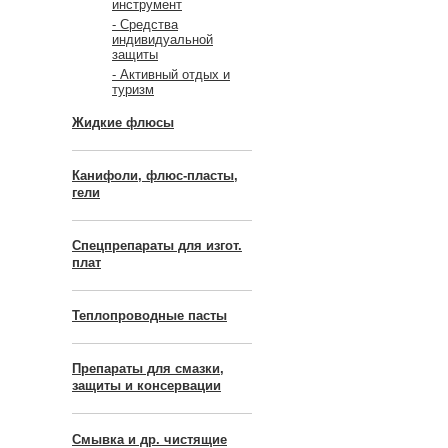
инструмент
- Средства
индивидуальной
защиты
- Активный отдых и
туризм
Жидкие флюсы
Канифоли, флюс-пласты,
гели
Спецпрепараты для изгот.
плат
Теплопроводные пасты
Препараты для смазки,
защиты и консервации
Смывка и др. чистящие