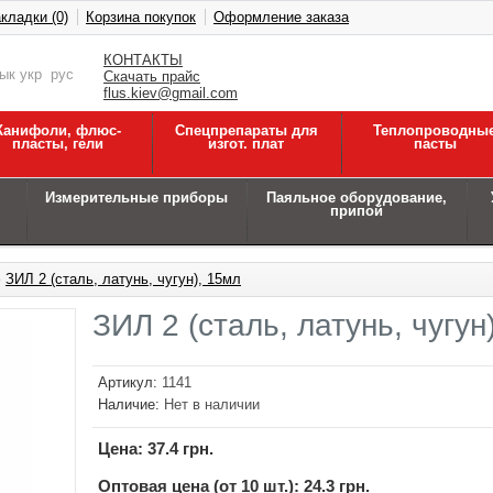
кладки (0)
Корзина покупок
Оформление заказа
КОНТАКТЫ
зык
укр
рус
Скачать прайс
flus.kiev@gmail.com
Канифоли, флюс-
Спецпрепараты для
Теплопроводны
пласты, гели
изгот. плат
пасты
Измерительные приборы
Паяльное оборудование,
припой
»
ЗИЛ 2 (сталь, латунь, чугун), 15мл
ЗИЛ 2 (сталь, латунь, чугун
Артикул:
1141
Наличие:
Нет в наличии
Цена:
37.4 грн.
Оптовая цена (от 10 шт.): 24.3 грн.