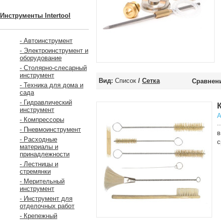
Инструменты Intertool
- Автоинструмент
- Электроинструмент и
оборудование
- Столярно-слесарный
инструмент
Вид:
Список
/
Сетка
Сравнени
- Техника для дома и
сада
- Гидравлический
инструмент
А
- Компрессоры
..
- Пневмоинструмент
в
- Расходные
с
материалы и
принадлежности
- Лестницы и
стремянки
- Мерительный
инструмент
- Инструмент для
отделочных работ
- Крепежный