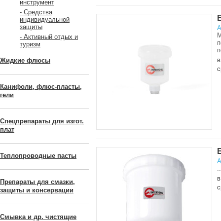
инструмент
- Средства
индивидуальной
защиты
А
М
- Активный отдых и
п
туризм
п
в
Жидкие флюсы
с
Канифоли, флюс-пласты,
гели
Спецпрепараты для изгот.
плат
Теплопроводные пасты
А
..
в
Препараты для смазки,
с
защиты и консервации
Смывка и др. чистящие