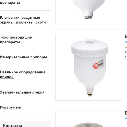
препараты
Клея, лаки, защитные
экраны, изоленты, скотч
Токопроводящие
А
препараты
..
в
с
Измерительные приборы
Паяльное оборудование,
припой
Увеличительные стекла
Инструмент
А
..
Контакты