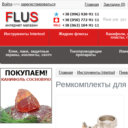
Войти
или
зарегистрироваться
Главная
Закладки (0)
Язык
укр
рус
Инструменты Intertool
Жидкие флюсы
Канифоли, 
пласты, 
Клея, лаки, защитные
Токопроводящие
Изм
экраны, изоленты, скотч
препараты
Главная
»
Инструменты Intertool
»
Пнев
Ремкомплекты для 