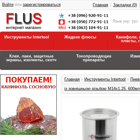
Войти
или
зарегистрироваться
Главная
Закладки (0)
Язык
укр
рус
Инструменты Intertool
Жидкие флюсы
Канифоли, 
пласты, 
Клея, лаки, защитные
Токопроводящие
Изм
экраны, изоленты, скотч
препараты
Главная
»
Инструменты Intertool
»
Пнев
із зовнішньою різьбою M14x1.25. 600