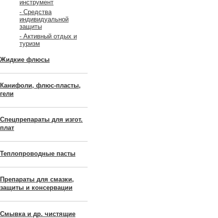
инструмент
- Средства
индивидуальной
защиты
- Активный отдых и
туризм
Жидкие флюсы
Канифоли, флюс-пласты,
гели
Спецпрепараты для изгот.
плат
Теплопроводные пасты
Препараты для смазки,
защиты и консервации
Смывка и др. чистящие