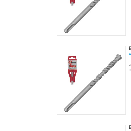
А
..
в
с