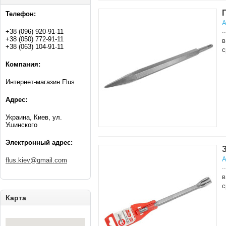
Телефон:
А
..
+38 (096) 920-91-11
+38 (050) 772-91-11
в
+38 (063) 104-91-11
с
Компания:
Интернет-магазин Flus
Адрес:
Украина, Киев, ул.
Ушинского
Электронный адрес:
А
flus.kiev@gmail.com
..
в
с
Карта