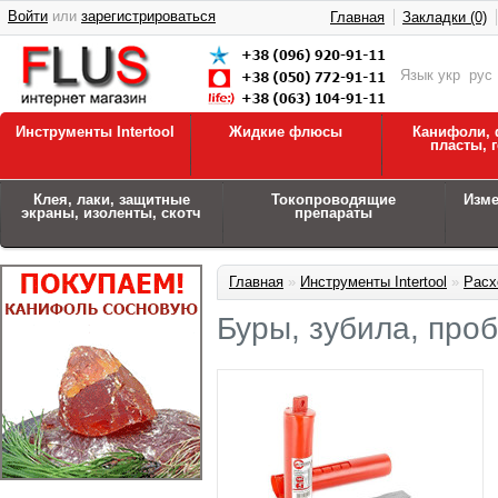
Войти
или
зарегистрироваться
Главная
Закладки (0)
Язык
укр
рус
Инструменты Intertool
Жидкие флюсы
Канифоли, 
пласты, 
Клея, лаки, защитные
Токопроводящие
Изм
экраны, изоленты, скотч
препараты
Главная
»
Инструменты Intertool
»
Расх
Буры, зубила, про