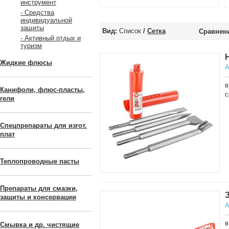
инструмент
- Средства
индивидуальной
защиты
Вид:
Список
/
Сетка
Сравнени
- Активный отдых и
туризм
Жидкие флюсы
А
..
в
Канифоли, флюс-пласты,
с
гели
Спецпрепараты для изгот.
плат
Теплопроводные пасты
Препараты для смазки,
защиты и консервации
А
..
в
Смывка и др. чистящие