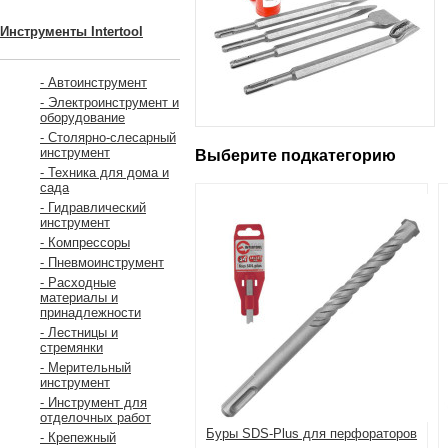
Инструменты Intertool
- Автоинструмент
- Электроинструмент и
оборудование
- Столярно-слесарный
инструмент
Выберите подкатегорию
- Техника для дома и
сада
- Гидравлический
инструмент
- Компрессоры
- Пневмоинструмент
- Расходные
материалы и
принадлежности
- Лестницы и
стремянки
- Мерительный
инструмент
- Инструмент для
отделочных работ
Буры SDS-Plus для перфораторов
- Крепежный