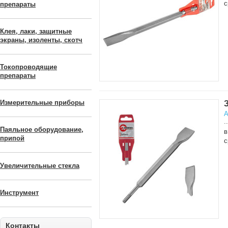
с
препараты
Клея, лаки, защитные
экраны, изоленты, скотч
Токопроводящие
препараты
Измерительные приборы
А
..
Паяльное оборудование,
в
припой
с
Увеличительные стекла
Инструмент
Контакты