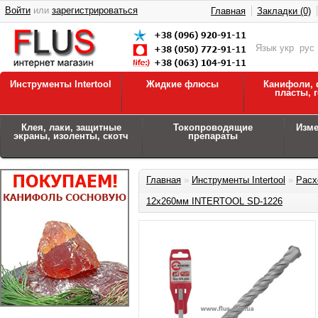
Войти
или
зарегистрироваться
Главная
Закладки (0)
Язык
укр
рус
Инструменты Intertool
Жидкие флюсы
Канифоли, 
пласты, 
Клея, лаки, защитные
Токопроводящие
Изм
экраны, изоленты, скотч
препараты
Главная
»
Инструменты Intertool
»
Расх
12x260мм INTERTOOL SD-1226