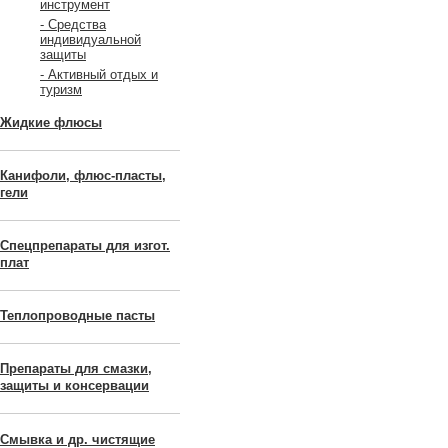
инструмент
- Средства
индивидуальной
защиты
- Активный отдых и
туризм
Жидкие флюсы
Канифоли, флюс-пласты,
гели
Спецпрепараты для изгот.
плат
Теплопроводные пасты
Препараты для смазки,
защиты и консервации
Смывка и др. чистящие