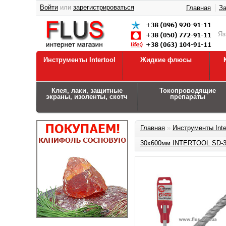
Войти
или
зарегистрироваться
Главная
За
Я
Инструменты Intertool
Жидкие флюсы
Клея, лаки, защитные
Токопроводящие
экраны, изоленты, скотч
препараты
Главная
»
Инструменты Inte
30x600мм INTERTOOL SD-3