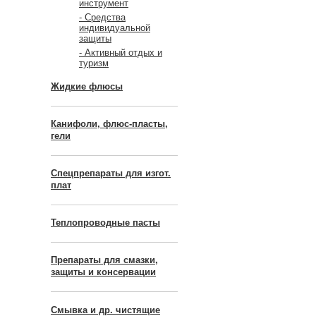
инструмент
- Средства
индивидуальной
защиты
- Активный отдых и
туризм
Жидкие флюсы
Канифоли, флюс-пласты,
гели
Спецпрепараты для изгот.
плат
Теплопроводные пасты
Препараты для смазки,
защиты и консервации
Смывка и др. чистящие