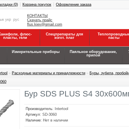
кладки (0)
Корзина покупок
Оформление заказа
КОНТАКТЫ
зык
укр
рус
Скачать прайс
flus.kiev@gmail.com
Канифоли, флюс-
Спецпрепараты для
Теплопроводны
пласты, гели
изгот. плат
пасты
Измерительные приборы
Паяльное оборудование,
припой
rtool
»
Расходные материалы и принадлежности
»
Буры, зубила, пробой
060
Бур SDS PLUS S4 30x600м
Производитель:
Intertool
Артикул:
SD-3060
Наличие:
Нет в наличии