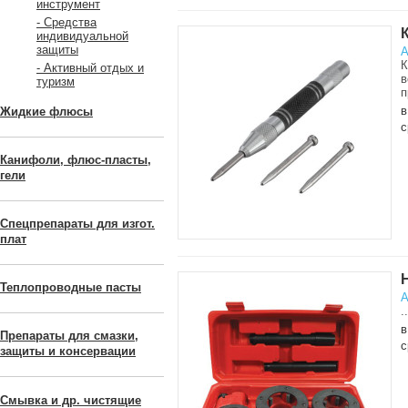
инструмент
- Средства
индивидуальной
защиты
А
К
- Активный отдых и
в
туризм
п
в
Жидкие флюсы
с
Канифоли, флюс-пласты,
гели
Спецпрепараты для изгот.
плат
Теплопроводные пасты
А
..
в
Препараты для смазки,
с
защиты и консервации
Смывка и др. чистящие