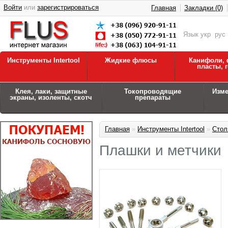
Войти
или
зарегистрироваться
Главная
Закладки (0)
Язык
укр
рус
Инструменты Intertool
Жидкие флюсы
Канифоли, 
пласты, 
Клея, лаки, защитные
Токопроводящие
Изм
экраны, изоленты, скотч
препараты
Главная
»
Инструменты Intertool
»
Стол
Плашки и метчики