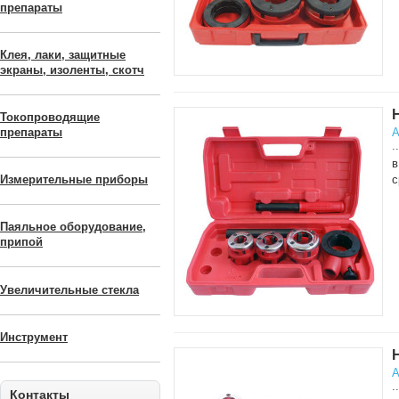
препараты
Клея, лаки, защитные
экраны, изоленты, скотч
Токопроводящие
А
препараты
..
в
с
Измерительные приборы
Паяльное оборудование,
припой
Увеличительные стекла
Инструмент
А
..
Контакты