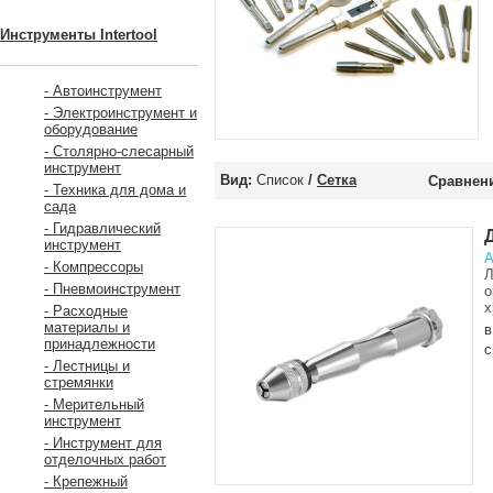
Инструменты Intertool
- Автоинструмент
- Электроинструмент и
оборудование
- Столярно-слесарный
инструмент
Вид:
Список
/
Сетка
Сравнени
- Техника для дома и
сада
- Гидравлический
инструмент
А
- Компрессоры
Л
- Пневмоинструмент
о
х
- Расходные
материалы и
в
принадлежности
с
- Лестницы и
стремянки
- Мерительный
инструмент
- Инструмент для
отделочных работ
- Крепежный