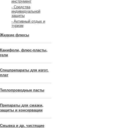
инструмент
- Средства
индивидуальной
защиты
- Активный отдых и
туризм
Жидкие флюсы
Канифоли, флюс-пласты,
гели
Спецпрепараты для изгот.
плат
Теплопроводные пасты
Препараты для смазки,
защиты и консервации
Смывка и др. чистящие