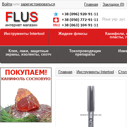
Войти
или
зарегистрироваться
Главная
Закладки (0)
Язык
укр
рус
Инструменты Intertool
Жидкие флюсы
Канифоли, 
пласты, 
Клея, лаки, защитные
Токопроводящие
Изм
экраны, изоленты, скотч
препараты
Главная
»
Инструменты Intertool
»
Стол