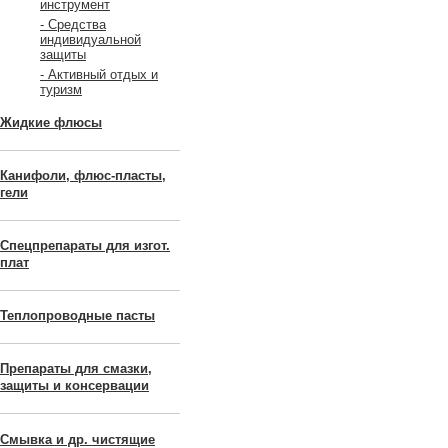
инструмент
- Средства
индивидуальной
защиты
- Активный отдых и
туризм
Жидкие флюсы
Канифоли, флюс-пласты,
гели
Спецпрепараты для изгот.
плат
Теплопроводные пасты
Препараты для смазки,
защиты и консервации
Смывка и др. чистящие