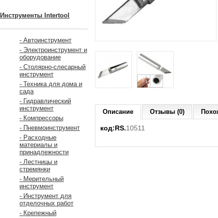
Инструменты Intertool
- Автоинструмент
- Электроинструмент и
оборудование
- Столярно-слесарный
инструмент
- Техника для дома и
сада
- Гидравлический
инструмент
Описание
Отзывы (0)
Похо
- Компрессоры
код:RS.
10511
- Пневмоинструмент
- Расходные
материалы и
принадлежности
- Лестницы и
стремянки
- Мерительный
инструмент
- Инструмент для
отделочных работ
- Крепежный