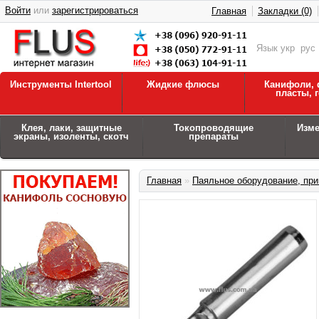
Войти
или
зарегистрироваться
Главная
Закладки (0)
Язык
укр
рус
Инструменты Intertool
Жидкие флюсы
Канифоли, 
пласты, 
Клея, лаки, защитные
Токопроводящие
Изм
экраны, изоленты, скотч
препараты
Главная
»
Паяльное оборудование, при