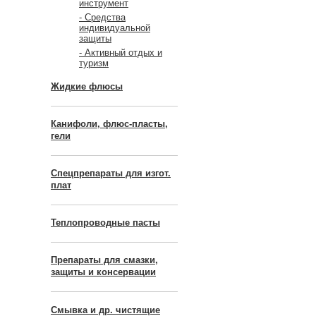
инструмент
- Средства
индивидуальной
защиты
- Активный отдых и
туризм
Жидкие флюсы
Канифоли, флюс-пласты,
гели
Спецпрепараты для изгот.
плат
Теплопроводные пасты
Препараты для смазки,
защиты и консервации
Смывка и др. чистящие