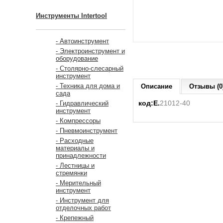
Инструменты Intertool
- Автоинструмент
- Электроинструмент и
оборудование
- Столярно-слесарный
инструмент
- Техника для дома и
Описание
Отзывы (0
сада
код:E.
21012-40
- Гидравлический
инструмент
- Компрессоры
- Пневмоинструмент
- Расходные
материалы и
принадлежности
- Лестницы и
стремянки
- Мерительный
инструмент
- Инструмент для
отделочных работ
- Крепежный