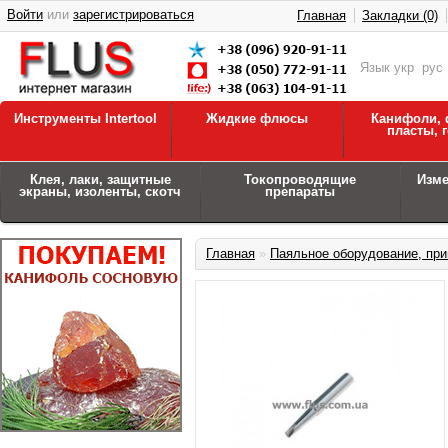
Войти
или
зарегистрироваться
Главная
Закладки (0)
Язык
укр
рус
Инструменты Intertool
Жидкие флюсы
Канифоли, 
пласты, 
Клея, лаки, защитные
Токопроводящие
Изм
экраны, изоленты, скотч
препараты
Главная
»
Паяльное оборудование, при