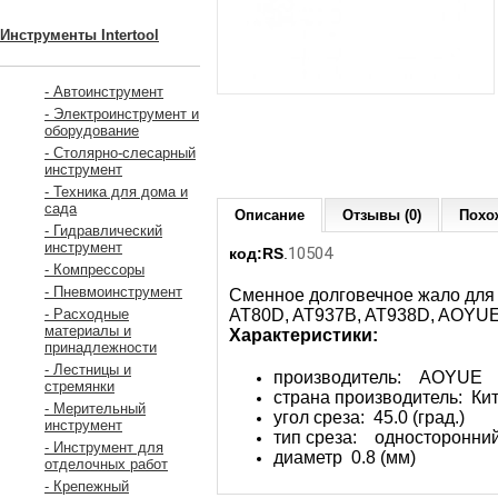
Инструменты Intertool
- Автоинструмент
- Электроинструмент и
оборудование
- Столярно-слесарный
инструмент
- Техника для дома и
сада
Описание
Отзывы (0)
Похо
- Гидравлический
инструмент
10504
код:RS
.
- Компрессоры
- Пневмоинструмент
Сменное долговечное жало для 
AT80D, AT937B, AT938D, AOYUE 7
- Расходные
материалы и
Характеристики:
принадлежности
- Лестницы и
производитель: AOYUE
стремянки
страна производитель: Ки
- Мерительный
угол среза: 45.0 (град.)
инструмент
тип среза: односторонни
- Инструмент для
диаметр 0.8 (мм)
отделочных работ
- Крепежный