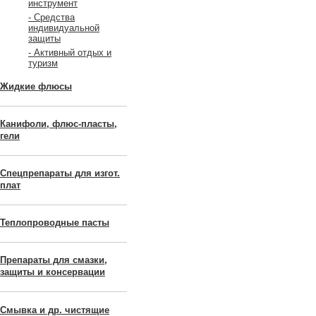
инструмент
- Средства
индивидуальной
защиты
- Активный отдых и
туризм
Жидкие флюсы
Канифоли, флюс-пласты,
гели
Спецпрепараты для изгот.
плат
Теплопроводные пасты
Препараты для смазки,
защиты и консервации
Смывка и др. чистящие