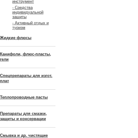
инструмент
- Средства
индивидуальной
защиты
- Активный отдых и
туризм
Жидкие флюсы
Канифоли, флюс-пласты,
гели
Спецпрепараты для изгот.
плат
Теплопроводные пасты
Препараты для смазки,
защиты и консервации
Смывка и др. чистящие