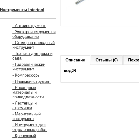
Инструменты Intertool
- Автоинструмент
- Электроинструмент и
оборудование
- Столярно-слесарный
инструмент
- Техника для дома и
сада
Описание
Отзывы (0)
Похо
- Гидравлический
инструмент
код:R
- Компрессоры
- Пневмоинструмент
- Расходные
материалы и
принадлежности
- Лестницы и
стремянки
- Мерительный
инструмент
- Инструмент для
отделочных работ
- Крепежный