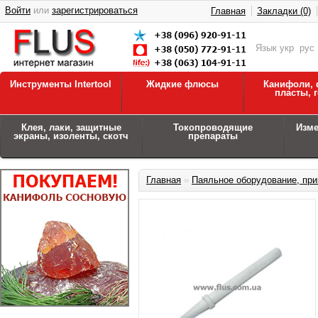
Войти
или
зарегистрироваться
Главная
Закладки (0)
Язык
укр
рус
Инструменты Intertool
Жидкие флюсы
Канифоли, 
пласты, 
Клея, лаки, защитные
Токопроводящие
Изм
экраны, изоленты, скотч
препараты
Главная
»
Паяльное оборудование, при