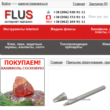
Войти
или
зарегистрироваться
Главная
Закладки (0)
Язык
укр
рус
Инструменты Intertool
Жидкие флюсы
Канифоли, 
пласты, 
Клея, лаки, защитные
Токопроводящие
Изм
экраны, изоленты, скотч
препараты
Главная
»
Паяльное оборудование, при