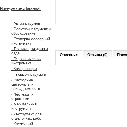
Инструменты Intertool
- Автоинструмент
- Электроинструмент и
оборудование
- Столярно-слесарный
инструмент
- Техника для дома и
сада
Описание
Отзывы (0)
Похо
- Гидравлический
инструмент
- Компрессоры
- Пневмоинструмент
- Расходные
материалы и
принадлежности
- Лестницы и
стремянки
- Мерительный
инструмент
- Инструмент для
отделочных работ
- Крепежный