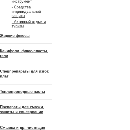
инструмент
- Средства
индивидуальной
защиты
- Активный отдых и
туризм
Жидкие флюсы
Канифоли, флюс-пласты,
гели
Спецпрепараты для изгот.
плат
Теплопроводные пасты
Препараты для смазки,
защиты и консервации
Смывка и др. чистящие