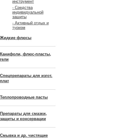
инструмент
- Средства
индивидуальной
защиты
- Активный отдых и
туризм
Жидкие флюсы
Канифоли, флюс-пласты,
гели
Спецпрепараты для изгот.
плат
Теплопроводные пасты
Препараты для смазки,
защиты и консервации
Смывка и др. чистящие