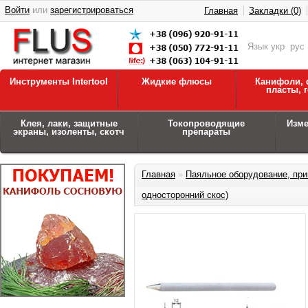
Войти
или
зарегистрироваться
Главная
Закладки (0)
Язык
укр
рус
Инструменты Intertool
Жидкие флюсы
Канифоли, 
пласты, 
Клея, лаки, защитные
Токопроводящие
Изм
экраны, изоленты, скотч
препараты
Главная
»
Паяльное оборудование, при
односторонний скос)