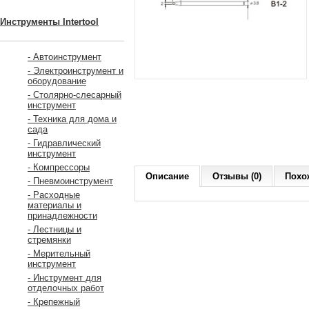
Инструменты Intertool
- Автоинструмент
- Электроинструмент и
оборудование
- Столярно-слесарный
инструмент
- Техника для дома и
сада
- Гидравлический
инструмент
- Компрессоры
Описание
Отзывы (0)
Похо
- Пневмоинструмент
- Расходные
материалы и
принадлежности
- Лестницы и
стремянки
- Мерительный
инструмент
- Инструмент для
отделочных работ
- Крепежный