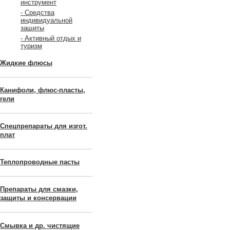
инструмент
- Средства
индивидуальной
защиты
- Активный отдых и
туризм
Жидкие флюсы
Канифоли, флюс-пласты,
гели
Спецпрепараты для изгот.
плат
Теплопроводные пасты
Препараты для смазки,
защиты и консервации
Смывка и др. чистящие