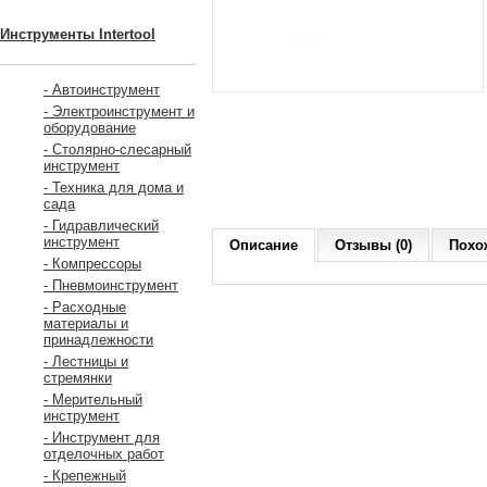
Инструменты Intertool
- Автоинструмент
- Электроинструмент и
оборудование
- Столярно-слесарный
инструмент
- Техника для дома и
сада
- Гидравлический
инструмент
Описание
Отзывы (0)
Похо
- Компрессоры
- Пневмоинструмент
- Расходные
материалы и
принадлежности
- Лестницы и
стремянки
- Мерительный
инструмент
- Инструмент для
отделочных работ
- Крепежный