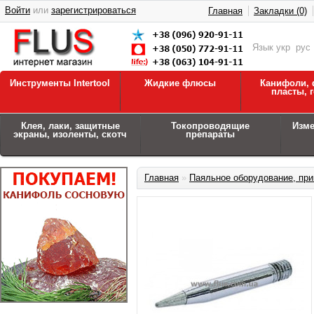
Войти
или
зарегистрироваться
Главная
Закладки (0)
Язык
укр
рус
Инструменты Intertool
Жидкие флюсы
Канифоли, 
пласты, 
Клея, лаки, защитные
Токопроводящие
Изм
экраны, изоленты, скотч
препараты
Главная
»
Паяльное оборудование, при