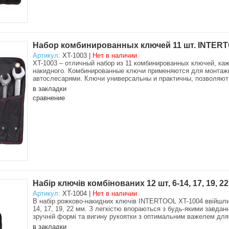
Набор комбинированных ключей 11 шт. INTERT
Артикул:
XT-1003 |
Нет в наличии
XT-1003 – отличный набор из 11 комбинированных ключей, ка
накидного. Комбинированные ключи применяются для монтажн
автослесарями. Ключи универсальны и практичны, позволяют 
в закладки
сравнение
Набір ключів комбінованих 12 шт, 6-14, 17, 19,
Артикул:
XT-1004 |
Нет в наличии
В набір рожково-накидних ключів INTERTOOL XT-1004 ввійшли на
14, 17, 19, 22 мм. З легкістю впораються з будь-якими завдан
зручній формі та вигину рукоятки з оптимальним важелем для
в закладки