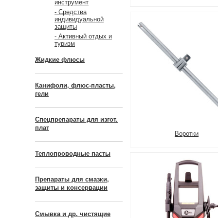
инструмент
- Средства
индивидуальной
защиты
- Активный отдых и
туризм
Жидкие флюсы
Канифоли, флюс-пласты,
гели
Спецпрепараты для изгот.
плат
Воротки
Теплопроводные пасты
Препараты для смазки,
защиты и консервации
Смывка и др. чистящие