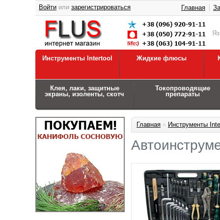
Войти
или
зарегистрироваться
Главная
За
Я
Инструменты Intertool
Жидкие флюсы
Клея, лаки, защитные
Токопроводящие
экраны, изоленты, скотч
препараты
Главная
»
Инструменты Inte
Автоинструм