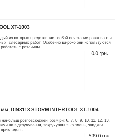
OOL XT-1003
ждый из которых представляет собой сочетание рожкового и
ых, слесарных работ. Особенно широко они используются
работать с различны..
0.0 грн.
 22 мм, DIN3113 STORM INTERTOOL XT-1004
йбільш розповсюджені розміри: 6, 7, 8, 9, 10, 11, 12, 13,
нями на відкручування, закручування кріплень, завдяки
 прикладен..
599.0 грн.