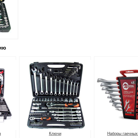
рию
в
Ключи
Наборы гаечных