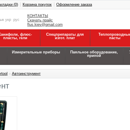
кладки (0)
Корзина покупок
Оформление заказа
КОНТАКТЫ
зык
укр
рус
Скачать прайс
flus.kiev@gmail.com
Канифоли, флюс-
Спецпрепараты для
Теплопроводны
пласты, гели
изгот. плат
пасты
Измерительные приборы
Паяльное оборудование,
припой
rtool
»
Автоинструмент
ент