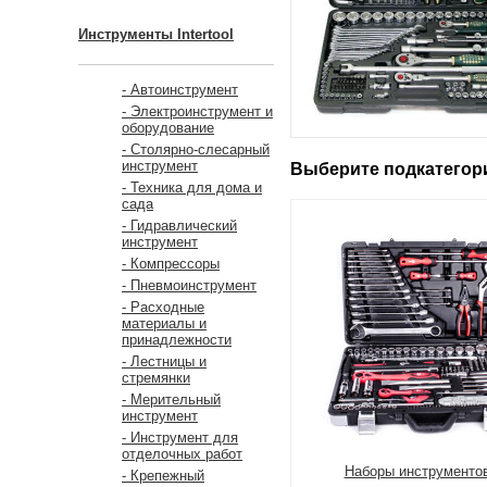
Инструменты Intertool
- Автоинструмент
- Электроинструмент и
оборудование
- Столярно-слесарный
инструмент
Выберите подкатего
- Техника для дома и
сада
- Гидравлический
инструмент
- Компрессоры
- Пневмоинструмент
- Расходные
материалы и
принадлежности
- Лестницы и
стремянки
- Мерительный
инструмент
- Инструмент для
отделочных работ
Наборы инструменто
- Крепежный