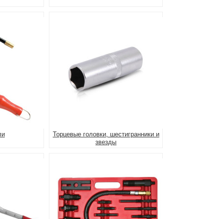
ли
Торцевые головки, шестигранники и
звезды